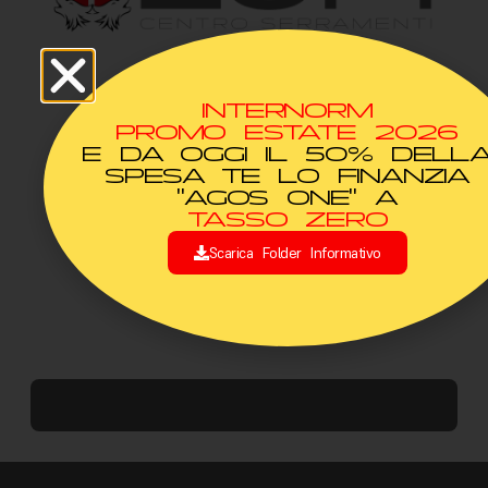
INTERNORM
Navigazione
PROMO ESTATE 2026
E DA OGGI IL 50% DELL
Dati
Orari
Home
SPESA TE LO FINANZIA
"AGOS ONE" A
Chi siamo
Via Genova 30,
LUNEDÌ -
TASSO ZERO
01100 Viterbo
VENERDÌ
Marchi
Scarica Folder Informativo
+39 0761 30 68
9:00 - 12:30 /
Contatti
85
15:00 - 18:30
info@fratellilupi.it